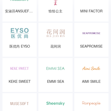
安淑芬ANSUEFON
恰恰公主
MINI FACTOR
医优尚 EYSO
花间润
SEAPROMISE
KEKE SWEET
EMMI SEA
AIMI SMILE