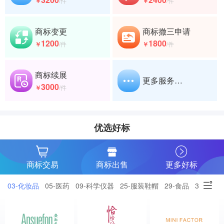
￥
/件
￥
/件
商标变更
商标撤三申请
1200
1800
￥
/件
￥
/件
商标续展
更多服务…
3000
￥
/件
优选好标
商标交易
商标出售
更多好标
03-化妆品
05-医药
09-科学仪器
25-服装鞋帽
29-食品
30-小食