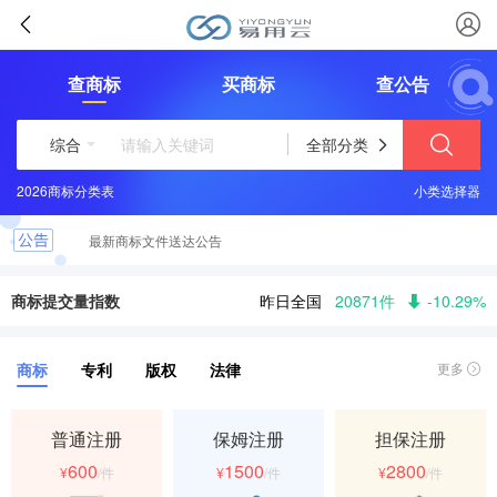
查商标
买商标
查公告
综合
全部分类
2026商标分类表
这些logo背后竟有这样的含义？
小类选择器
最新商标文件送达公告
恭喜您取得商标注册证书，请及时领取
商标提交量指数
昨日全国
20871件
-10.29%
商标
专利
版权
法律
更多
普通注册
保姆注册
担保注册
600
1500
2800
¥
/件
¥
/件
¥
/件